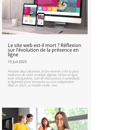
Le site web est-il mort ? Réflexion
sur l’évolution de la présence en
ligne
15 Juil 2025
Pendant deux décennies, le site internet a été la pièce
maîtresse de toute stratégie digitale. Vitrine en ligne,
levier d'acquisition, outil de réassurance, il symbolisait
la légitimité d'une entreprise ou d'un indépendant.
Mais en 2025, ce modèle vacille. Une...