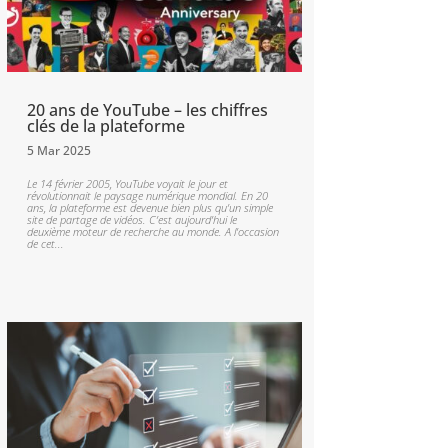
20 ans de YouTube – les chiffres
clés de la plateforme
5 Mar 2025
Le 14 février 2005, YouTube voyait le jour et
révolutionnait le paysage numérique mondial. En 20
ans, la plateforme est devenue bien plus qu’un simple
site de partage de vidéos. C’est aujourd’hui le
deuxième moteur de recherche au monde. A l’occasion
de cet...