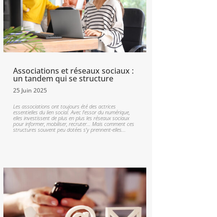
Associations et réseaux sociaux :
un tandem qui se structure
25 Juin 2025
Les associations ont toujours été des actrices
essentielles du lien social. Avec l’essor du numérique,
elles investissent de plus en plus les réseaux sociaux
pour informer, mobiliser, recruter… Mais comment ces
structures souvent peu dotées s’y prennent-elles...