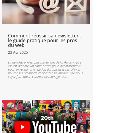
Comment réussir sa newsletter :
le guide pratique pour les pros
du web
23 Avr 2025
La newsletter n’est pas morte, loin de là. Au contraire,
elle est devenue un canal stratégique incontournable
pour entretenir une relation durable avec ses clients,
nourrir ses prospects et booster sa visibilité. Que vous
soyez formateur, community manager ou...