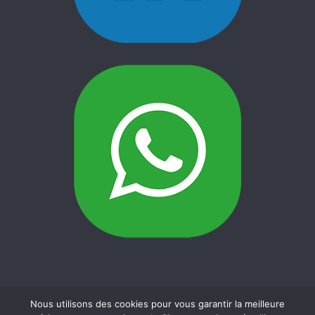
© Copyright 2018 Agence web 64 – Cote basque.net
Nous utilisons des cookies pour vous garantir la meilleure