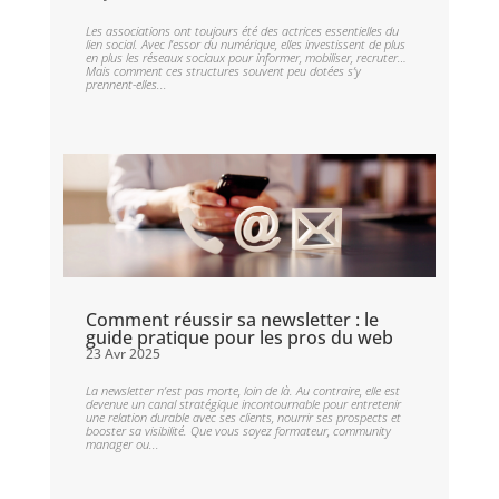
Les associations ont toujours été des actrices essentielles du
lien social. Avec l’essor du numérique, elles investissent de plus
en plus les réseaux sociaux pour informer, mobiliser, recruter…
Mais comment ces structures souvent peu dotées s’y
prennent-elles...
Comment réussir sa newsletter : le
guide pratique pour les pros du web
23 Avr 2025
La newsletter n’est pas morte, loin de là. Au contraire, elle est
devenue un canal stratégique incontournable pour entretenir
une relation durable avec ses clients, nourrir ses prospects et
booster sa visibilité. Que vous soyez formateur, community
manager ou...