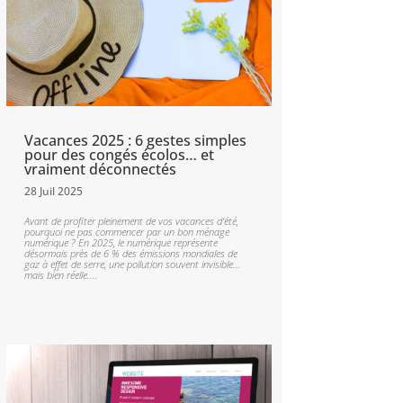
Vacances 2025 : 6 gestes simples
pour des congés écolos… et
vraiment déconnectés
28 Juil 2025
Avant de profiter pleinement de vos vacances d’été,
pourquoi ne pas commencer par un bon ménage
numérique ? En 2025, le numérique représente
désormais près de 6 % des émissions mondiales de
gaz à effet de serre, une pollution souvent invisible…
mais bien réelle....