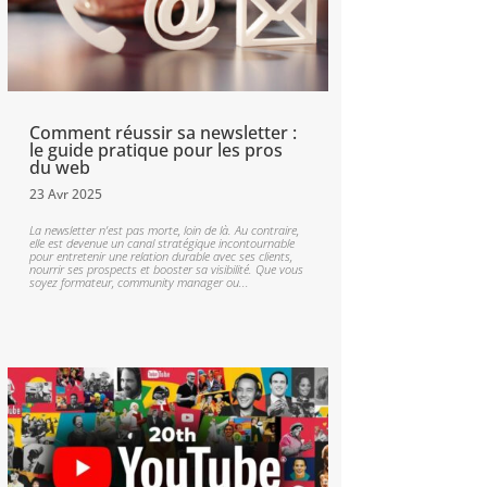
Comment réussir sa newsletter :
le guide pratique pour les pros
du web
23 Avr 2025
La newsletter n’est pas morte, loin de là. Au contraire,
elle est devenue un canal stratégique incontournable
pour entretenir une relation durable avec ses clients,
nourrir ses prospects et booster sa visibilité. Que vous
soyez formateur, community manager ou...