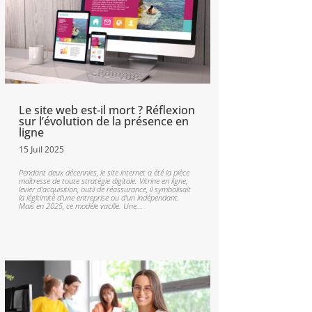
Le site web est-il mort ? Réflexion
sur l’évolution de la présence en
ligne
15 Juil 2025
Pendant deux décennies, le site internet a été la pièce
maîtresse de toute stratégie digitale. Vitrine en ligne,
levier d'acquisition, outil de réassurance, il symbolisait
la légitimité d'une entreprise ou d'un indépendant.
Mais en 2025, ce modèle vacille. Une...