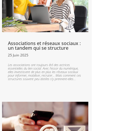
Associations et réseaux sociaux :
un tandem qui se structure
25 Juin 2025
Les associations ont toujours été des actrices
essentielles du lien social. Avec l’essor du numérique,
elles investissent de plus en plus les réseaux sociaux
pour informer, mobiliser, recruter… Mais comment ces
structures souvent peu dotées s’y prennent-elles...